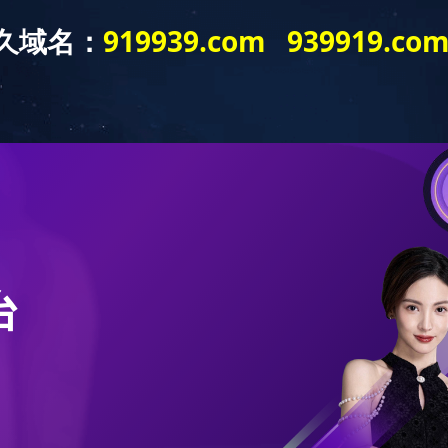
安全验证(safety verification)