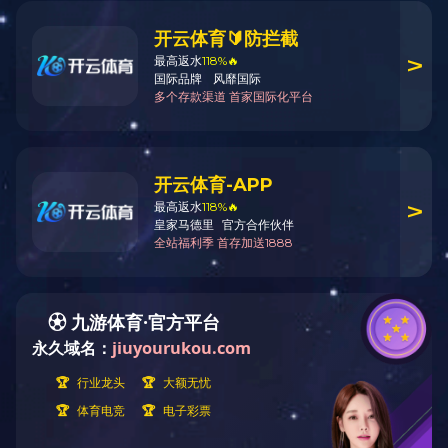
IP: undefined
Status: undefined
开云「Kaiyun」中国·官方网站
|
米兰体育在线登录入口
|
九游在线官网j9_九游·会（J9）官方网站
|
开云手机站登入
|
JY平台
|
华体会官方版网站登录入口
|
米兰体育平台官方
网站
|
安博体育
|
九游官方版web站入口
|