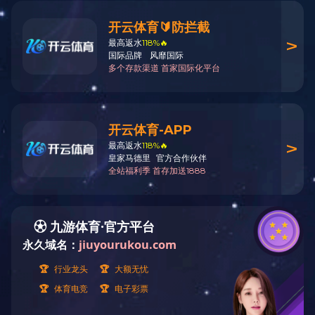
IP: undefined
Status: undefined
开云「Kaiyun」中国·官方网站
|
米兰体育在线登录入口
|
九游在线官网j9_九游·会（J9）官方网站
|
开云手机站登入
|
JY平台
|
华体会官方版网站登录入口
|
米兰体育平台官方
网站
|
安博体育
|
九游官方版web站入口
|