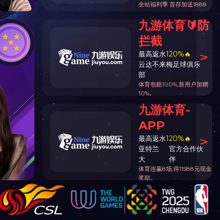
|
华体会官方版网站登录入口
|
米兰体育平台官方网站
|
安博