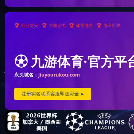
开云「Kaiyun」中国·官方网站
|
米兰体育在线登录入口
|
九游
体育
|
九游官方版web站入口
|