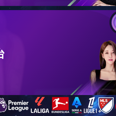
管座
管箍
承插三通
承插弯头