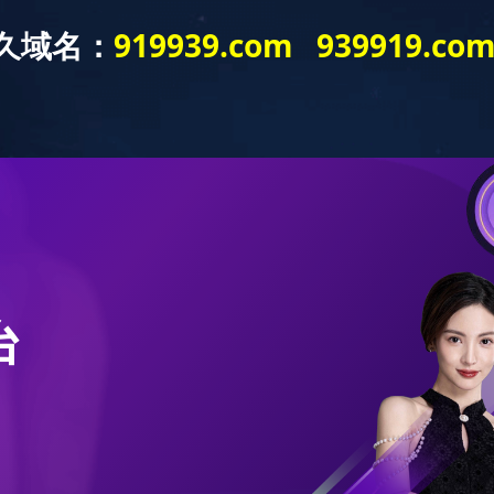
2年
件定点生产企业
急弯弯头
华体会官方网站管
应用案例
华
件直通车