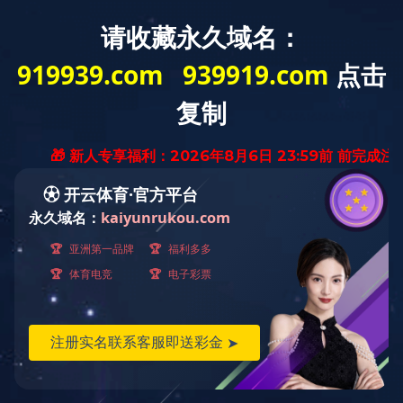
专注金属对焊管件22年
中石化、中石油、中海油管件定点生产企业
电工
面议
1、年龄45周岁以下，男，高中以上文化程度，有电工
上岗操作资格证；
2、对交、直流电变换操控熟练，能满足公司交、直流
电器设备安装、调试和维修的需求；
3、身体健康，能吃苦耐劳。能登高作业，配合公司生
产加班。