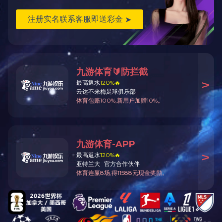
带颈对焊法兰
盲板
法兰
管座
管箍
管接头