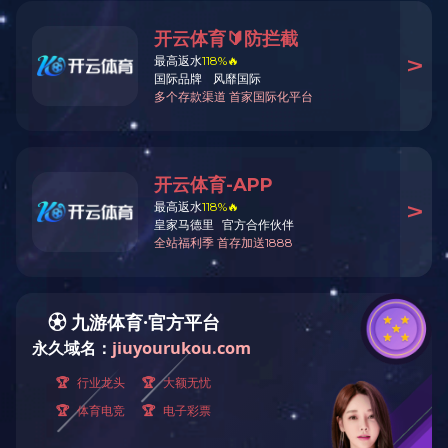
不锈钢管帽
扁管帽
合金管帽
腰形管帽