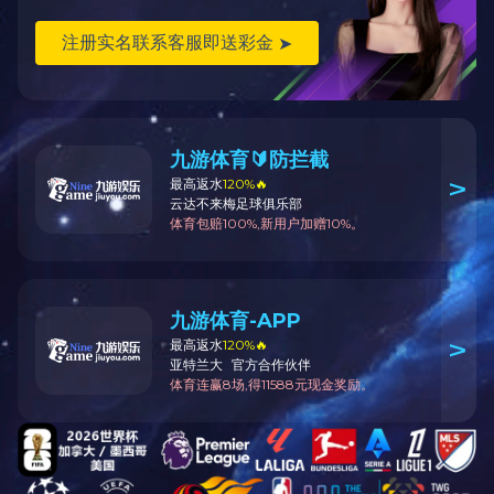
华体会huatihui(中国)
SL-II型裂解炉节能改造华体会
huatihui(中国)
下联箱（七通）
华体会huatihui(中国)
上联箱（八通）
工程用华体会huatihui(中国)