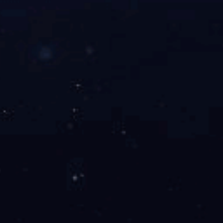
© 2023 华体会官方网站
网站建设：中企动力
合肥
公司地址：安徽合肥经济技术开发区玉屏路219号
SEO标签
皖ICP备11012592号-1
电话：
0551-63617088
传真：
0551-63617078
邮箱：
jhm@hf-shihua.com
liu@hf-shihua.com
开云「Kaiyun」中国·官方网站
|
米兰体育在线登录入口
|
九游在线官网j
9_九游·会（J9）官方网站
|
开云手机站登入
|
JY平台
|
华体会官方版网
站登录入口
|
米兰体育平台官方网站
|
安博体育
|
九游官方版web站入口