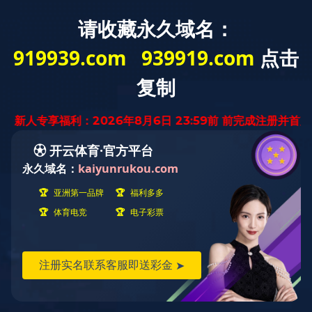
专注金属对焊管件22年
中石化、中石油、中海油管件定点生产企业
产品目录