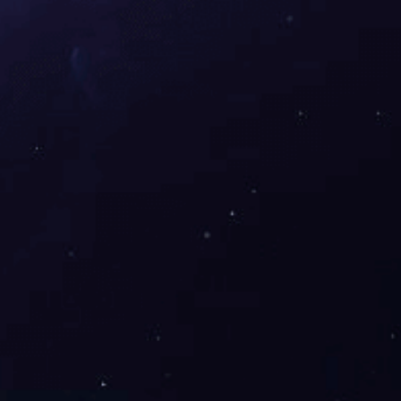
转油线
中沙（天津）石化有限公司华
体会huatihui(中国)
压无缝弯头
高压弯头