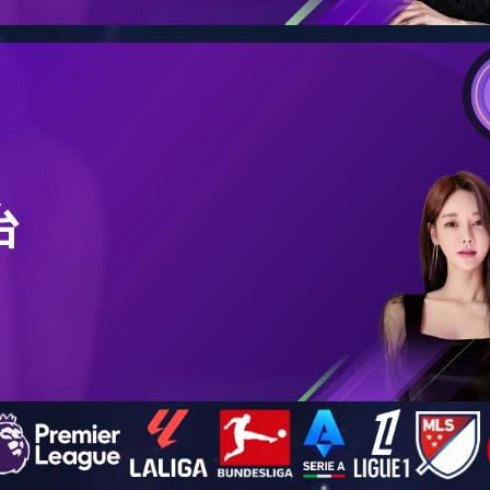
产品
述
古雷炼化一体化项目乙烯等五套装置及相关单元BEP
,74MM
2 CL3