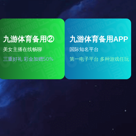
中沙（天津）石化有限公司华体会huatihui(中国)
下一页