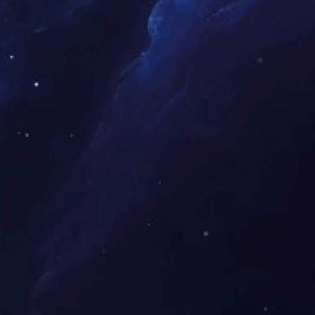
uatihui(中国)
华体会huatihui(中国)
）石化华体会huati
独山子项目华体会huatihui(中
高
hui(中国)
国)