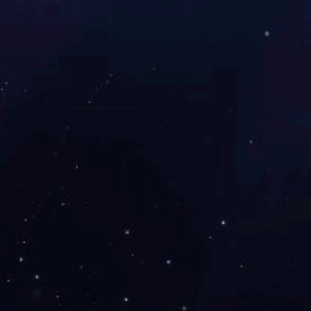
关于华体会官方网站
|
华体会huatihui(中国