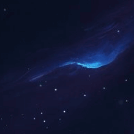
华体会h
中沙（天津
产品询价
产品名称